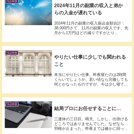
つぶやき
2024年11月の副業の収入と弟か
らの入金が遅れている
2024年11月の副業の収入振込金額合計：
38,000円さて、11月の副業の収入です。先
月から1万円ほどの減りですがとり...
つぶやき
やりたい仕事に少しでも関われる
こと
本当にやりたい仕事。昨夜寝たのは2時間
くらいでしょうか。若い頃なら完徹しても
何とかなったものですが、今は少し寝ても
体調が...
つぶやき
結局プロにお任せすることに…
三連休の三日目。晴天。しかし、出掛ける
どころではありませんでした。なぜなら…
羽根が止まった。昨夜までは確かに回って
いたの...