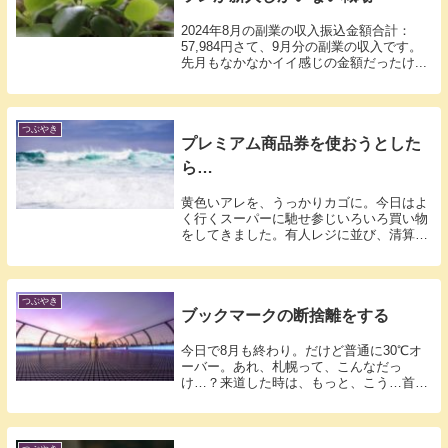
2024年8月の副業の収入振込金額合計：
57,984円さて、9月分の副業の収入です。
先月もなかなかイイ感じの金額だったけ...
つぶやき
プレミアム商品券を使おうとした
ら…
黄色いアレを、うっかりカゴに。今日はよ
く行くスーパーに馳せ参じいろいろ買い物
をしてきました。有人レジに並び、清算の
段にな...
つぶやき
ブックマークの断捨離をする
今日で8月も終わり。だけど普通に30℃オ
ーバー。あれ、札幌って、こんなだっ
け…？来道した時は、もっと、こう…首を
かしげな...