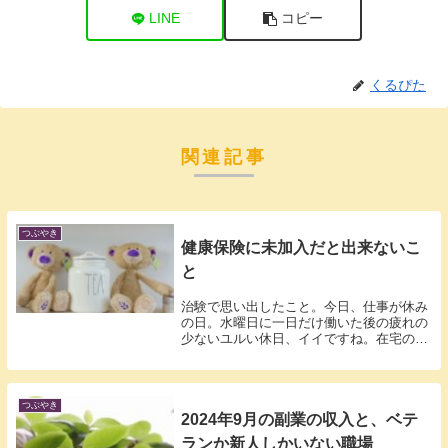
LINE
コピー
くるぴた
関連記事
つぶやき
健康保険に未加入だと出来ないこ
と
治験で思い出したこと。今日、仕事が休み
の日。水曜日に一日だけ働いた後の疲れの
少ないユルい休日、イイですね。在宅の仕
事に励...
つぶやき
2024年9月の副業の収入と、ベテ
ランか新人しかいない職場