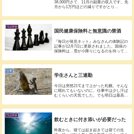
38,000円さて、11月の副業の収入です。先
月から1万円ほどの減りですがとり...
つぶやき
国民健康保険料と無意識の禁酒
『毎日が発見ネット』みなさんの体験記の
記事が12月7日に更新されました。国保の
保険料は…雪が小降りになるのを待ってコ
ンビ...
仕事
学生さんと三連勤
今日は突然21℃まで上がった札幌。そんな
に晴れてもいないのに、仕事中は少し汗ば
むくらいの天気でした。でも明日は最高気
温1...
つぶやき
飲むときに付き添いが必要だった
昨夜から、寝ては起き起きては寝ての生