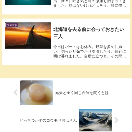
活…徐々に吐き気と肺の微痛も治まってき
ました。熱はないけれど…そう、肺に僅か
に違和感...
つぶやき
北海道を去る前に会っておきたい
三人
今日はパートはお休み。野菜を多めに買
い、切ったり茹でたり冷凍したり、保存に
明け暮れました。台所に立つと、その間だ
け暖房を...
元夫と全く同じ台詞を聞くとは
どっちつかずのコウモリおばさん