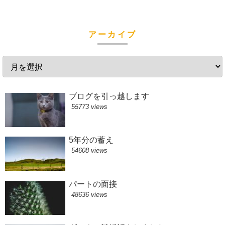
アーカイブ
ブログを引っ越します
55773 views
5年分の蓄え
54608 views
パートの面接
48636 views