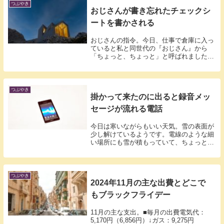
つぶやき
おじさんが書き忘れたチェックシ
ートを書かされる
おじさんの指令。今日、仕事で倉庫に入っ
ていると私と同世代の『おじさん』から
「ちょっと、ちょっと」と呼ばれました。
なんだろ...
つぶやき
掛かって来たのに出ると録音メッ
セージが流れる電話
今日は寒いながらもいい天気。雪の表面が
少し解けているようです。電線のような細
い場所にも雪が積もっていて、ちょっと暖
かくな...
つぶやき
2024年11月の主な出費とどこで
もブラックフライデー
11月の主な支出。■毎月の出費電気代：
5,170円（6,856円）↓ガス：9,275円