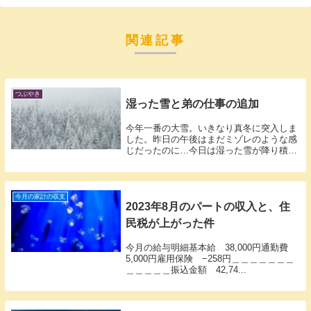
関連記事
つぶやき
湿った雪と弟の仕事の追加
今年一番の大雪。いきなり真冬に突入しま
した。昨日の午後はまだミゾレのような感
じだったのに…今日は湿った雪が降り積も
り足元...
今月の家計の収支
2023年8月のパートの収入と、住
民税が上がった件
今月の給与明細基本給 38,000円通勤費
5,000円雇用保険 −258円＿＿＿＿＿＿＿
＿＿＿＿＿振込金額 42,74...