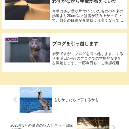
わずかながら年金が増えていた
今朝は多少雪が片付いていたものの本来の
歩道より20cm以上は雪が積み上がってい
て、自分の目線が春夏秋より高くなってい
ます...
つぶやき
ブログを引っ越します
唐突ですが、ブログを引っ越します。くる
メモ明日から↑のブログでの本格的な更新
を開始します。一応今日も、ご挨拶程度の
更新を...
もしかしたら上京するかも
2023年3月の派遣の収入とネット回線