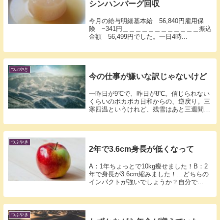
シンハンバーグ回収
今月の給与明細基本給 56,840円雇用保
険 −341円＿＿＿＿＿＿＿＿＿＿＿＿振込
金額 56,499円でした。一日4時...
つぶやき
今の仕事が嫌いな訳じゃないけど
一昨日が9℃で、昨日が8℃。信じられない
くらいのポカポカ日和からの、逆戻り。三
寒四温というけれど、残雪はあと三週間ほ
どで...
つぶやき
2年で3.6cm身長が低くなって
A：1年ちょっとで10kg痩せました！B：2
年で身長が3.6cm縮みました！…どちらの
インパクトが強いでしょうか？自分で...
つぶやき