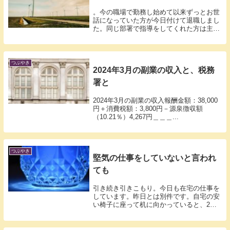
。今の職場で勤務し始めて以来ずっとお世
話になっていた方が今日付けて退職しまし
た。同じ部署で指導をしてくれた方は主に
3人い...
つぶやき
2024年3月の副業の収入と、税務
署と
2024年3月の副業の収入報酬金額：38,000
円＋消費税額：3,800円－源泉徴収額
（10.21％）4,267円＿＿＿...
つぶやき
堅気の仕事をしていないと言われ
ても
引き続き引きこもり。今日も在宅の仕事を
しています。昨日とは別件です。自宅の安
い椅子に座って机に向かっていると、2時
間くら...