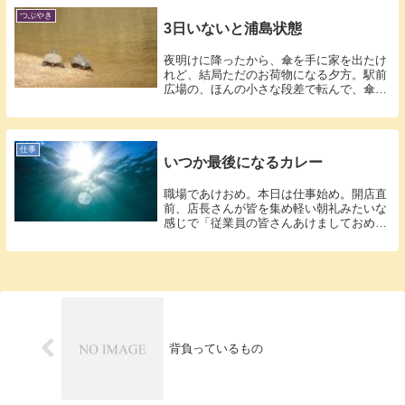
つぶやき
3日いないと浦島状態
夜明けに降ったから、傘を手に家を出たけ
れど、結局ただのお荷物になる夕方。駅前
広場の、ほんの小さな段差で転んで、傘と
レジ袋...
仕事
いつか最後になるカレー
職場であけおめ。本日は仕事始め。開店直
前、店長さんが皆を集め軽い朝礼みたいな
感じで「従業員の皆さんあけましておめで
とうご...
背負っているもの