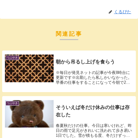
くるぴた
関連記事
つぶやき
朝から吊るし上げを食らう
※毎日が発見ネットの記事が今夜8時台に
更新です※出勤したら私しかいなかった。
早番の仕事をすることになって今朝で2日
目。昨...
つぶやき
そういえば冬だけ休みの仕事は存
在した
春夏秋だけの仕事。今日は寒いけれど、昨
日の雨で足元がきれいに洗われて歩き易い
1日でした。雪が積もる度、冬だけずっと