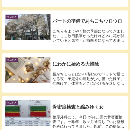
冬だけ...
つぶやき
パートの準備であちこちウロウロ
こちらもようやく桜の季節になってきまし
た。ここ数日肌寒かったけれど木に花が付
いていると気持ちが前向きになってきます
ね。ま...
つぶやき
にわかに始める大掃除
腰がちょっとばかり痛むのでベッドで横に
なる夜…予定外の運動が少し響いた様子。
仰向けで、体重をどこにかけるか迷いなが
ら、骨...
つぶやき
骨密度検査と縮みゆく女
整形外科にて。今日は年に1回の骨密度検
査です。一昨年、数ヶ月通院していた整形
外科に行ってきました。以前、この病院は