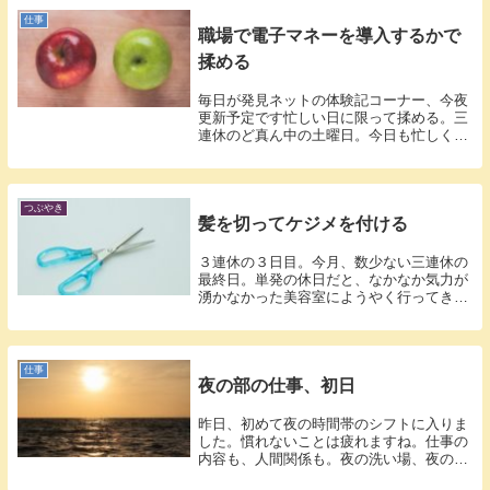
仕事
職場で電子マネーを導入するかで
揉める
毎日が発見ネットの体験記コーナー、今夜
更新予定です忙しい日に限って揉める。三
連休のど真ん中の土曜日。今日も忙しく働
いてき...
つぶやき
髪を切ってケジメを付ける
３連休の３日目。今月、数少ない三連休の
最終日。単発の休日だと、なかなか気力が
湧かなかった美容室にようやく行ってきま
した。...
仕事
夜の部の仕事、初日
昨日、初めて夜の時間帯のシフトに入りま
した。慣れないことは疲れますね。仕事の
内容も、人間関係も。夜の洗い場、夜のみ
の作業...