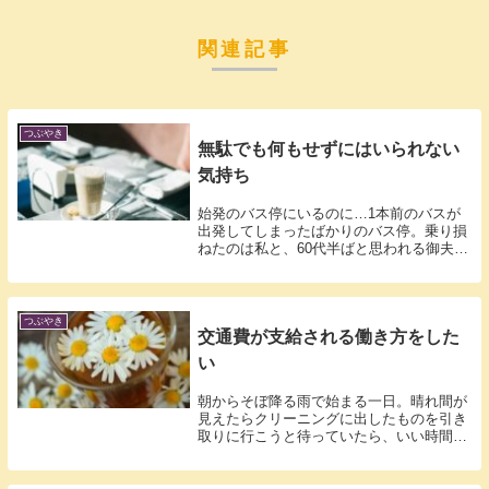
関連記事
つぶやき
無駄でも何もせずにはいられない
気持ち
始発のバス停にいるのに…1本前のバスが
出発してしまったばかりのバス停。乗り損
ねたのは私と、60代半ばと思われる御夫婦
でし...
つぶやき
交通費が支給される働き方をした
い
朝からそぼ降る雨で始まる一日。晴れ間が
見えたらクリーニングに出したものを引き
取りに行こうと待っていたら、いい時間に
なって...