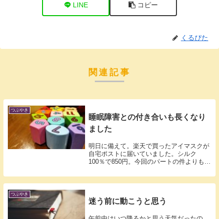
LINE
コピー
くるぴた
関連記事
つぶやき
睡眠障害との付き合いも長くなり
ました
明日に備えて。楽天で買ったアイマスクが
自宅ポストに届いていました。シルク
100％で850円。今回のパートの件よりもっ
と前...
つぶやき
迷う前に動こうと思う
午前中はいつ降るかと思う天気だったの