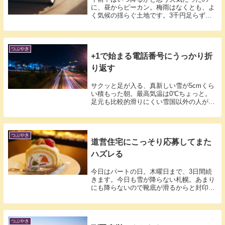
に、昼からピーカン。梅雨はなくとも、よ
く気候の揺らぐ土地です。3千円足らず
の、裏地が...
つぶやき
+1で始まる電話番号にうっかり折
り返す
サクッと足が入る、真新しい雪が5cmくら
い積もった朝。最高気温は0℃ちょっと。
足元も比較的滑りにくい雪国以外の人がイ
メー...
つぶやき
道営住宅にこっそり応募してまた
ハズレる
今日はパートの日。木曜日まで、3日間続
きます。今日も雪が降らない札幌。あまり
にも降らないので靴底が滑るからと封印し
た前の...
つぶやき