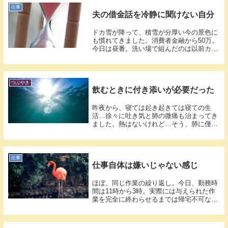
仕事
夫の借金話を冷静に聞けない自分
ドカ雪が降って、積雪が分厚い今の景色に
も慣れてきました。消費者金融から50万。
今日は昼番。洗い場で組んだのは以前カレ
ール...
つぶやき
飲むときに付き添いが必要だった
昨夜から、寝ては起き起きては寝ての生
活…徐々に吐き気と肺の微痛も治まってき
ました。熱はないけれど…そう、肺に僅か
に違和感...
仕事
仕事自体は嫌いじゃない感じ
ほぼ、同じ作業の繰り返し。今日、勤務時
間は11時から3時。実際には与えられた作
業を完全に終わらせるまでは帰宅不可なの
で1...