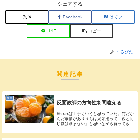
シェアする
X
Facebook
はてブ
LINE
コピー
くるぴた
関連記事
仕事
反面教師の方向性を間違える
離れれば上手くいくと思っていた。何だか
んだ事情がありうちは兄弟揃って「親と同
じ轍は踏まない」と思いながら育ってきま
した。...