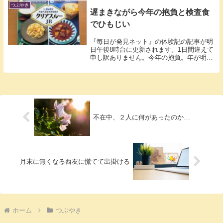
つぶやき
遅まきながら今年の抱負と検査食
でひもじい
『毎日が発見ネット』の体験記の記事が明
日午後8時台に更新されます。1日間違えて
申し訳ありません。今年の抱負。年が明け
ても...
不在中、２人に何があったのか…
月末に無くなる西友に慌てて出掛ける
ホーム
つぶやき