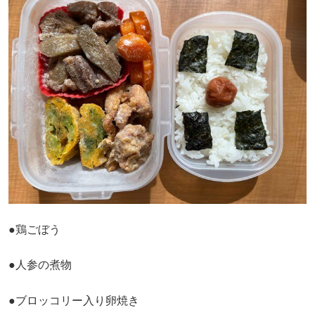
●鶏ごぼう
●人参の煮物
●ブロッコリー入り卵焼き