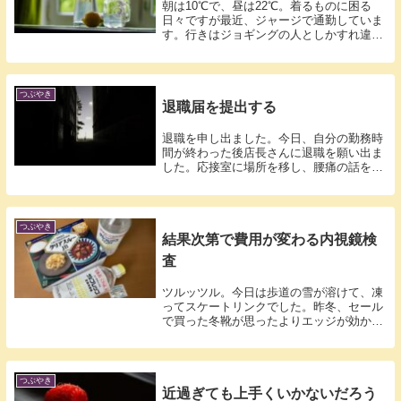
朝は10℃で、昼は22℃。着るものに困る
日々ですが最近、ジャージで通勤していま
す。行きはジョギングの人としかすれ違わ
ない...
つぶやき
退職届を提出する
退職を申し出ました。今日、自分の勤務時
間が終わった後店長さんに退職を願い出ま
した。応接室に場所を移し、腰痛の話をし
てこれ...
つぶやき
結果次第で費用が変わる内視鏡検
査
ツルッツル。今日は歩道の雪が溶けて、凍
ってスケートリンクでした。昨冬、セール
で買った冬靴が思ったよりエッジが効かず
どこを...
つぶやき
近過ぎても上手くいかないだろう