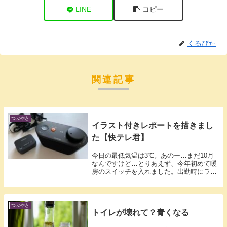
LINE
コピー
くるぴた
関連記事
つぶやき
イラスト付きレポートを描きまし
た【快テレ君】
今日の最低気温は3℃。あのー…まだ10月
なんですけど…とりあえず、今年初めて暖
房のスイッチを入れました。出勤時にライ
トダ...
つぶやき
トイレが壊れて？青くなる