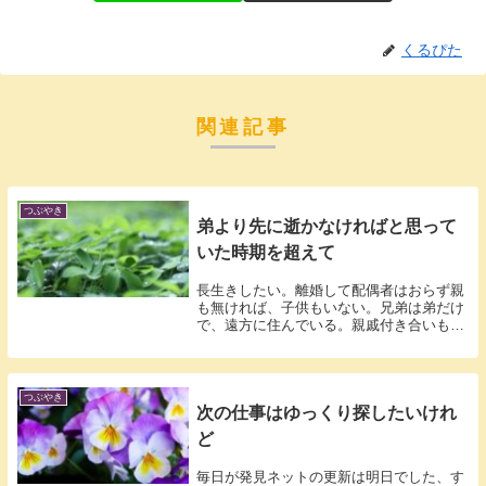
くるぴた
関連記事
つぶやき
弟より先に逝かなければと思って
いた時期を超えて
長生きしたい。離婚して配偶者はおらず親
も無ければ、子供もいない。兄弟は弟だけ
で、遠方に住んでいる。親戚付き合いもほ
ぼ無し...
つぶやき
次の仕事はゆっくり探したいけれ
ど
毎日が発見ネットの更新は明日でした、す