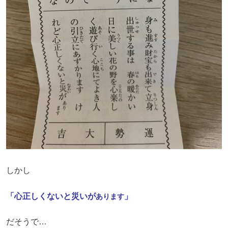
しかし
「心正しくないと災いが
」
あります
だそうで…