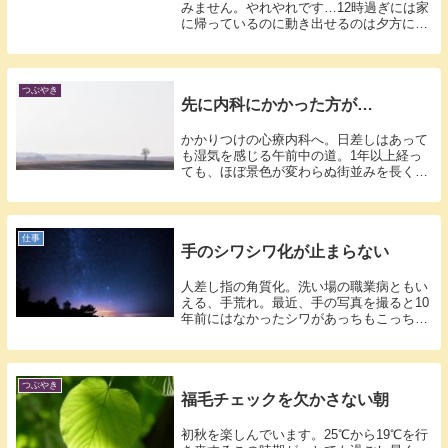
みません。やれやれです…12時過ぎには家
に帰っているのに動き出せるのは夕方にな
って...
つぶやき
先に内科にかかった方が…
かかりつけの心療内科へ。日差しはあって
も湿気を感じる午前中の道。1年以上経っ
ても、ほぼ景色が変わらぬ街並みを長く歩
いてク...
仕事
手のシワシワ化が止まらない
人差し指の角質化。洗い場の職業病ともい
える、手荒れ。最近、手の写真を撮ると10
年前にはなかったシワがあっちもこっちも
寄っ...
つぶやき
福毛チェックを欠かさない朝
初秋を楽しんでいます。25℃から19℃を行