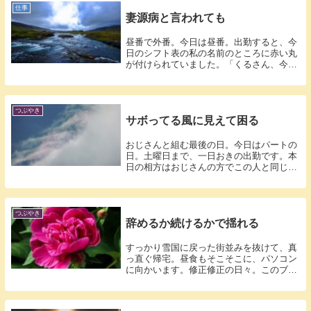
仕事
妻源病と言われても
昼番で外番。今日は昼番。出勤すると、今
日のシフト表の私の名前のところに赤い丸
が付けられていました。「くるさん、今
日、外の...
つぶやき
サボってる風に見えて困る
おじさんと組む最後の日。今日はパートの
日。土曜日まで、一日おきの出勤です。本
日の相方はおじさんの方でこの人と同じ日
に働く...
つぶやき
辞めるか続けるかで揺れる
すっかり雪国に戻った街並みを抜けて、真
っ直ぐ帰宅。昼食もそこそこに、パソコン
に向かいます。修正修正の日々。このブロ
グ中に...