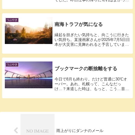
かも。...
つぶやき
南海トラフが気になる
縁起を担ぎたい気持ちと、向こうに行きた
い気持ち。某漫画家さんが2025年7月5日日
本が大災害に見舞われると予言していま
す...
つぶやき
ブックマークの断捨離をする
今日で8月も終わり。だけど普通に30℃オ
ーバー。あれ、札幌って、こんなだっ
け…？来道した時は、もっと、こう…首を
かしげな...
雨上がりにダンナのメール