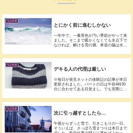
つぶやき
とにかく前に進むしかない
一年中で、一番景色が汚い季節がやって来
ました。そこまで暖かくなくても氷点下で
なければ、解ける雪の層。車道の脇は水溜
りだら...
つぶやき
デキる人の代理は厳しい
※毎日が発見ネットの体験記の記事が本日
更新されました。パートの日は午前4時30
分に合わせてある目覚まし。でも実際に
は、ほ...
つぶやき
次に引っ越すとしたら…
午後からずっと雪で、引きこもりの一日。
そういえば、さっぽろ雪まつりは本日まで
でした。昨日仕事の帰りに寄ればよかった