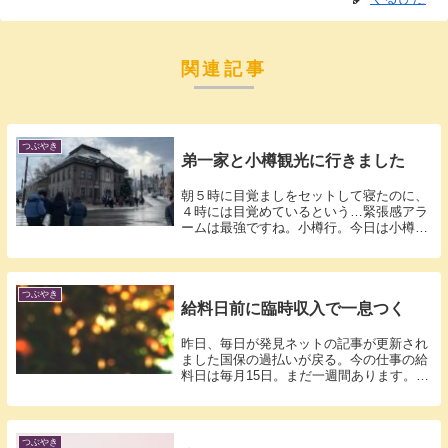
関連記事
つぶやき
弟一家と小樽観光に行きました
朝５時に目覚ましをセットして寝たのに、
４時には目覚めているという…緊張感アラ
ームは最強ですね。小樽行。今日は小樽で
弟一家...
つぶやき
給料日前に臨時収入で一息つく
昨日、毎日が発見ネットの記事が更新され
ました国保の過払いが戻る。今の仕事の給
料日は毎月15日。まだ一週間あります。8
月の...
つぶやき