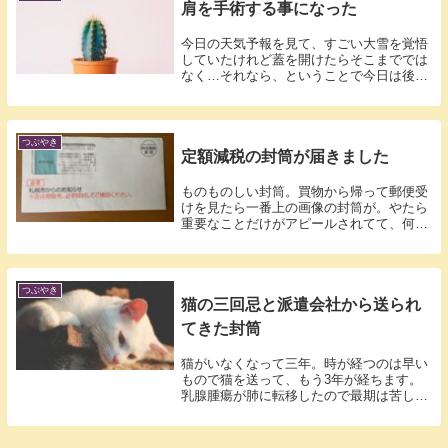
肩を手術する事になった
今日の天気予報を見て、すごい大雪を覚悟
していたけれど蓋を開けたらそこまででは
なく…それなら、ということで今日は後回
しにし...
つぶやき
定額減税の封筒が届きました
ものものしい封筒。買物から帰って郵便受
けを見たら一番上の画像の封筒が。やたら
重要なことだけがアピールされてて、何の
用件か...
つぶやき
猫の三回忌と派遣会社から送られ
てきた封筒
猫がいなくなって三年。時が経つのは早い
もので猫を送って、もう3年が経ちます。
乳腺腫瘍が肺に転移したので最期は苦しか
ったと...