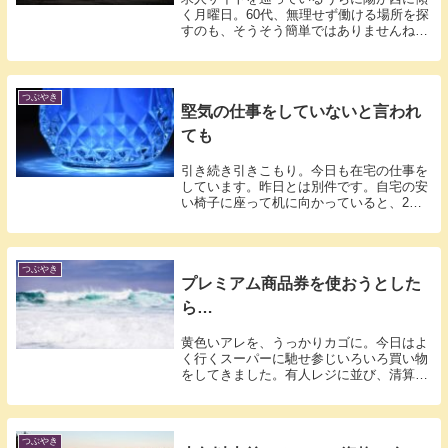
く月曜日。60代、無理せず働ける場所を探
すのも、そうそう簡単ではありませんね。
いつ...
つぶやき
堅気の仕事をしていないと言われ
ても
引き続き引きこもり。今日も在宅の仕事を
しています。昨日とは別件です。自宅の安
い椅子に座って机に向かっていると、2時
間くら...
つぶやき
プレミアム商品券を使おうとした
ら…
黄色いアレを、うっかりカゴに。今日はよ
く行くスーパーに馳せ参じいろいろ買い物
をしてきました。有人レジに並び、清算の
段にな...
つぶやき