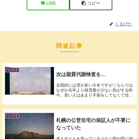
LINE
コピー
くるぴた
関連記事
つぶやき
次は脂質代謝検査を…
全国的には雪が多い今冬ですがこちらでは
なぜか去年より積雪量が少ない気がする昨
今。若い人はあまり手袋をしてなくて信号
待ち中...
つぶやき
札幌の公営住宅の保証人が不要に
なっていた
求人サイトを巡っているうちに陽が西に傾