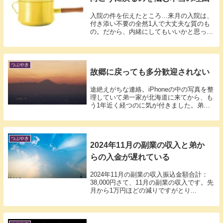
入院の件を伝えたところ…来月の入院は、
付き添い不要の全然1人で大丈夫な質のも
の。だから、内緒にしてもいいかと思った
りもし...
つぶやき
故郷に戻っても多分歓迎されない
途絶えがちな連絡。iPhoneの中の写真を整
理していて弟一家が北海道に来てから、も
う1年近く経つのに気が付きました。弟
達...
つぶやき
2024年11月の副業の収入と弟か
らの入金が遅れている
2024年11月の副業の収入振込金額合計：
38,000円さて、11月の副業の収入です。先
月から1万円ほどの減りですがとり...