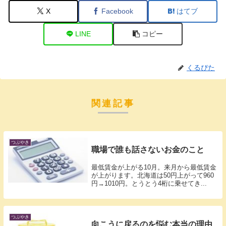
X
Facebook
はてブ
LINE
コピー
くるぴた
関連記事
つぶやき
職場で誰も話さないお金のこと
最低賃金が上がる10月。来月から最低賃金
が上がります。北海道は50円上がって960
円→1010円。とうとう4桁に乗せてき...
つぶやき
向こうに戻るのを悩む本当の理由