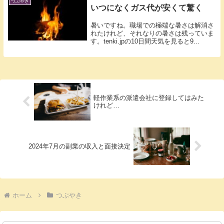
つぶやき
いつになくガス代が安くて驚く
暑いですね。職場での極端な暑さは解消さ
れたけれど、それなりの暑さは残っていま
す。tenki.jpの10日間天気を見ると9...
軽作業系の派遣会社に登録してはみた
けれど…
2024年7月の副業の収入と面接決定
ホーム
つぶやき