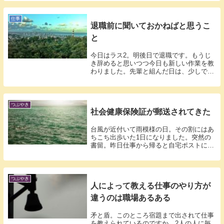
仕事
退職前に聞いておかねばと思うこ
と
今日はラス2。明後日で退職です。もうじ
き辞めると思いつつ今日も新しい作業を教
わりました。先輩と組んだ日は、少しでも
定時よ...
つぶやき
社会健康保険証が郵送されてきた
台風が近付いて雨模様の日。その割にはあ
ちこち出歩いた1日になりました。突然の
書留。昨日仕事から帰ると自宅ポストに不
在通知...
つぶやき
人によって教える仕事のやり方が
違うのは職場あるある
矛と盾。このところ宿題まで出されて仕事
を教えられているのですか…2人の人に毎