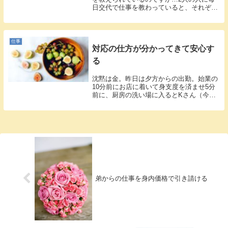
日交代で仕事を教わっていると、それぞれ
の仕事...
仕事
対応の仕方が分かってきて安心す
る
沈黙は金。昨日は夕方からの出勤。始業の
10分前にお店に着いて身支度を済ませ5分
前に、厨房の洗い場に入るとKさん（今後
Kさ...
弟からの仕事を身内価格で引き請ける