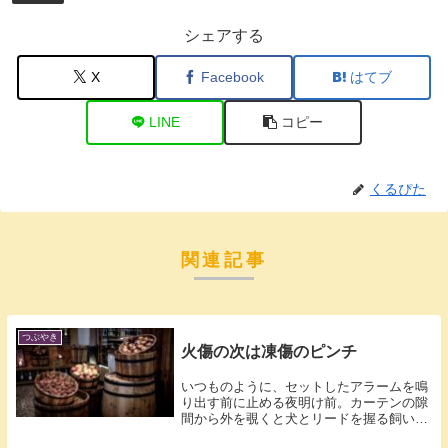
シェアする
X
Facebook
はてブ
LINE
コピー
くるぴた
関連記事
つぶやき
火傷の次は凍傷のピンチ
いつものように、セットしたアラームを鳴
り出す前に止める夜明け前。カーテンの隙
間から外を覗くと犬とリードを握る飼い主
さんが...