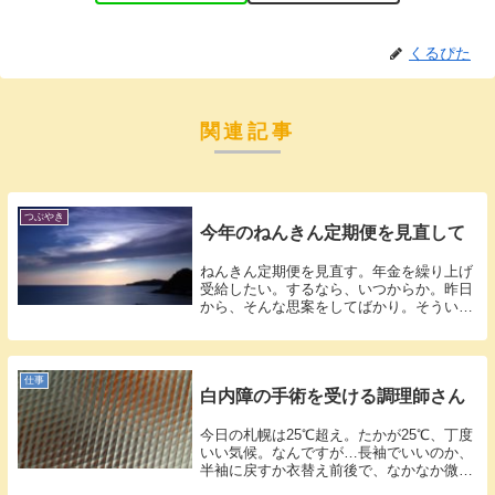
くるぴた
関連記事
つぶやき
今年のねんきん定期便を見直して
ねんきん定期便を見直す。年金を繰り上げ
受給したい。するなら、いつからか。昨日
から、そんな思案をしてばかり。そういえ
ば、先...
仕事
白内障の手術を受ける調理師さん
今日の札幌は25℃超え。たかが25℃、丁度
いい気候。なんですが…長袖でいいのか、
半袖に戻すか衣替え前後で、なかなか微妙
な...