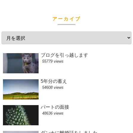
アーカイブ
ブログを引っ越します
55779 views
5年分の蓄え
54608 views
パートの面接
48636 views
ダンナに離婚話をしました