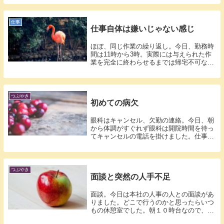
仕事
仕事自体は嫌いじゃない感じ
ほぼ、同じ作業の繰り返し。今日、勤務時
間は11時から3時。実際には与えられた作
業を完全に終わらせるまでは帰宅不可なの
で1...
つぶやき
初めての病欠
眼科はキャンセル、欠勤の連絡。今日、朝
から体調がすぐれず眼科は開院時間を待っ
てキャンセルの電話を掛けました。仕事の
方はど...
つぶやき
面談と突然の人手不足
面談。今日は本社の人事の人との面談があ
りました。どこで行うのかと思ったらいつ
もの休憩室でした。朝１０時台なので、周
囲に人...