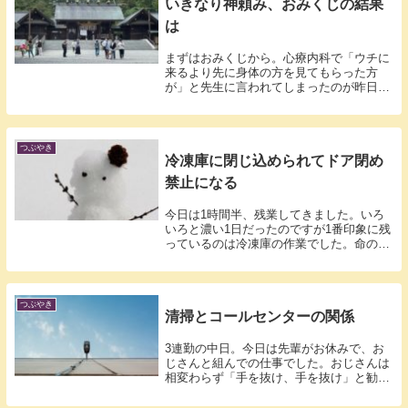
いきなり神頼み、おみくじの結果
は
まずはおみくじから。心療内科で「ウチに
来るより先に身体の方を見てもらった方
が」と先生に言われてしまったのが昨日の
事。一応...
つぶやき
冷凍庫に閉じ込められてドア閉め
禁止になる
今日は1時間半、残業してきました。いろ
いろと濃い1日だったのですが1番印象に残
っているのは冷凍庫の作業でした。命の危
険を...
つぶやき
清掃とコールセンターの関係
3連勤の中日。今日は先輩がお休みで、お
じさんと組んでの仕事でした。おじさんは
相変わらず「手を抜け、手を抜け」と勧め
てきま...