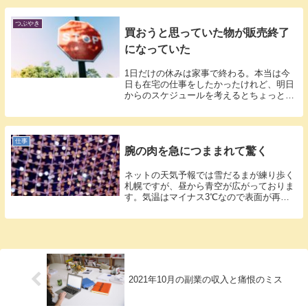
つぶやき
買おうと思っていた物が販売終了
になっていた
1日だけの休みは家事で終わる。本当は今
日も在宅の仕事をしたかったけれど、明日
からのスケジュールを考えるとちょっと無
理…で...
仕事
腕の肉を急につままれて驚く
ネットの天気予報では雪だるまが練り歩く
札幌ですが、昼から青空が広がっておりま
す。気温はマイナス3℃なので表面が再凍
結した...
2021年10月の副業の収入と痛恨のミス