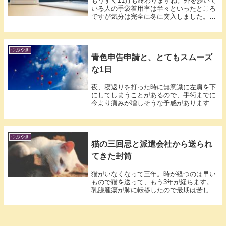
もうすぐ11月も終わりますね。外を歩いて
いる人の手袋着用率は半々といったところ
ですが気分は完全に冬に突入しました。衛
生管...
つぶやき
青色申告申請と、とてもスムーズ
な1日
夜、寝返りを打った時に無意識に左肩を下
にしてしまうことがあるので、手術までに
今より痛みが増しそうな予感があります。
だから...
つぶやき
猫の三回忌と派遣会社から送られ
てきた封筒
猫がいなくなって三年。時が経つのは早い
もので猫を送って、もう3年が経ちます。
乳腺腫瘍が肺に転移したので最期は苦しか
ったと...