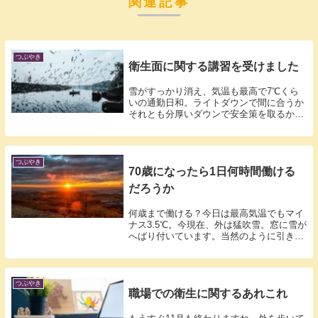
関連記事
つぶやき
衛生面に関する講習を受けました
雪がすっかり消え、気温も最高で7℃くら
いの通勤日和。ライトダウンで間に合うか
それとも分厚いダウンで安全策を取るか、
少し迷...
つぶやき
70歳になったら1日何時間働ける
だろうか
何歳まで働ける？今日は最高気温でもマイ
ナス3.5℃。今現在、外は猛吹雪。窓に雪が
へばり付いています。当然のように引きこ
も...
つぶやき
職場での衛生に関するあれこれ