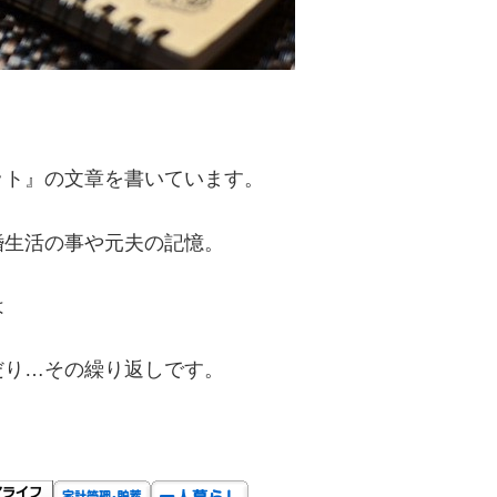
ット』の文章を書いています。
婚生活の事や元夫の記憶。
は
だり
…
その繰り返しです。