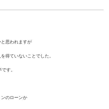
かと思われますが
入を得ていないことでした。
半です。
ョンのローンか