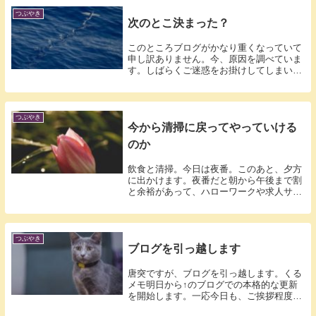
つぶやき
次のとこ決まった？
このところブログがかなり重くなっていて
申し訳ありません。今、原因を調べていま
す。しばらくご迷惑をお掛けしてしまいま
すがよ...
つぶやき
今から清掃に戻ってやっていける
のか
飲食と清掃。今日は夜番。このあと、夕方
に出かけます。夜番だと朝から午後まで割
と余裕があって、ハローワークや求人サイ
トを見...
つぶやき
ブログを引っ越します
唐突ですが、ブログを引っ越します。くる
メモ明日から↑のブログでの本格的な更新
を開始します。一応今日も、ご挨拶程度の
更新を...