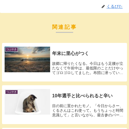
くるぴた
関連記事
つぶやき
年末に里心がつく
故郷に帰りたくなる。今日はもう足腰が立
たなくて午前中は、最低限のことだけやっ
てゴロゴロしてました。布団に潜っていれ
ば、そ...
つぶやき
10年選手と比べられると辛い
目の前に置かれたモノ。「今日からさー、
くるさんはこれ使って。もうちょっと時間
意識して」と言いながら、最古参のパート
さんが...