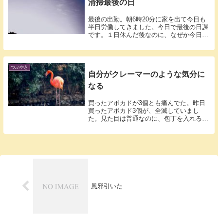
清掃最後の日
最後の出勤。朝6時20分に家を出て今日も
半日労働してきました。今日で最後の日課
です。１日休んだ後なのに、なぜか今日は
朝か...
つぶやき
自分がクレーマーのような気分に
なる
買ったアボカドが3個とも痛んでた。昨日
買ったアボカド3個が、全滅していまし
た。見た目は普通なのに、包丁を入れると
変な柔ら...
風邪引いた