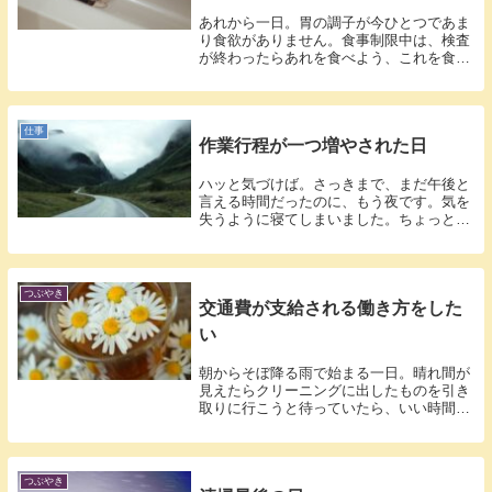
あれから一日。胃の調子が今ひとつであま
り食欲がありません。食事制限中は、検査
が終わったらあれを食べよう、これを食べ
ようと...
仕事
作業行程が一つ増やされた日
ハッと気づけば。さっきまで、まだ午後と
言える時間だったのに、もう夜です。気を
失うように寝てしまいました。ちょっとだ
け横に...
つぶやき
交通費が支給される働き方をした
い
朝からそぼ降る雨で始まる一日。晴れ間が
見えたらクリーニングに出したものを引き
取りに行こうと待っていたら、いい時間に
なって...
つぶやき