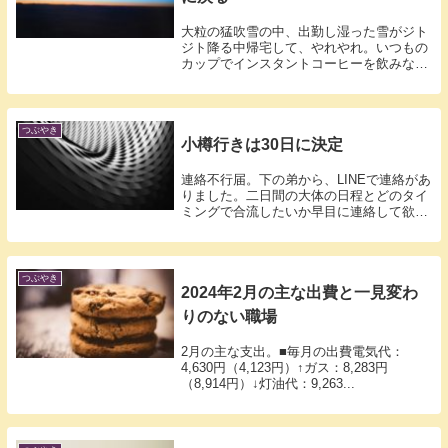
大粒の猛吹雪の中、出勤し湿った雪がジト
ジト降る中帰宅して、やれやれ。いつもの
カップでインスタントコーヒーを飲みなが
ら、ヒ...
つぶやき
小樽行きは30日に決定
連絡不行届。下の弟から、LINEで連絡があ
りました。二日間の大体の日程とどのタイ
ミングで合流したいか早目に連絡して欲し
い...
つぶやき
2024年2月の主な出費と一見変わ
りのない職場
2月の主な支出。■毎月の出費電気代：
4,630円（4,123円）↑ガス：8,283円
（8,914円）↓灯油代：9,263...