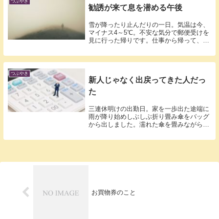
つぶやき
勧誘が来て息を潜める午後
雪が降ったり止んだりの一日。気温は今、
マイナス4～5℃。不安な気分で郵便受けを
見に行った帰りです。仕事から帰って、着
替え...
つぶやき
新人じゃなく出戻ってきた人だっ
た
三連休明けの出勤日。家を一歩出た途端に
雨が降り始めしぶしぶ折り畳み傘をバッグ
から出しました。濡れた傘を畳みながら駅
のホー...
お買物券のこと