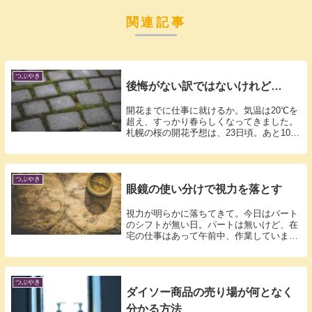
関連記事
つぶやき
後悔がない訳ではないけれど…
開花までに仕事に就けるか。気温は20℃を
超え、すっかり春らしくなってきました。
札幌の桜の開花予想は、23日頃。あと10
日...
つぶやき
眼鏡の使い分けで視力を落とす
視力が明らかに落ちてきて。今日はパート
のシフトが無い日。パートは無いけど、在
宅の仕事はあって午前中、作業していまし
た。朝...
つぶやき
ダイソー商品の売り場が何となく
分かる方法