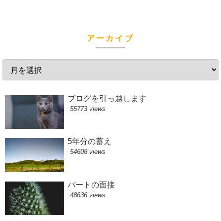
アーカイブ
ブログを引っ越します
55773 views
5年分の蓄え
54608 views
パートの面接
48636 views