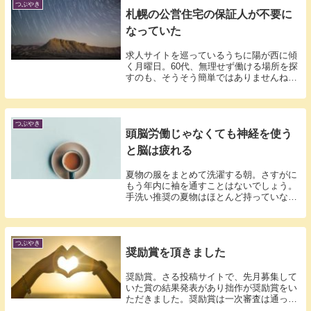
つぶやき
札幌の公営住宅の保証人が不要に
なっていた
求人サイトを巡っているうちに陽が西に傾
く月曜日。60代、無理せず働ける場所を探
すのも、そうそう簡単ではありませんね。
いつ...
つぶやき
頭脳労働じゃなくても神経を使う
と脳は疲れる
夏物の服をまとめて洗濯する朝。さすがに
もう年内に袖を通すことはないでしょう。
手洗い推奨の夏物はほとんど持っていない
けれど...
つぶやき
奨励賞を頂きました
奨励賞。さる投稿サイトで、先月募集して
いた賞の結果発表があり拙作が奨励賞をい
ただきました。奨励賞は一次審査は通った
けれど...