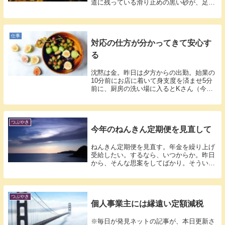
道に残っている滑り止めの黒い砂が、足元
でザリ...
仕事
対応の仕方が分かってきて安心す
る
沈黙は金。昨日は夕方からの出勤。始業の
10分前にお店に着いて身支度を済ませ5分
前に、厨房の洗い場に入るとKさん（今後
Kさ...
つぶやき
今年のねんきん定期便を見直して
ねんきん定期便を見直す。年金を繰り上げ
受給したい。するなら、いつからか。昨日
から、そんな思案をしてばかり。そういえ
ば、先...
つぶやき
個人事業主には縁遠い定額減税
※毎日が発見ネットの記事が、本日更新さ