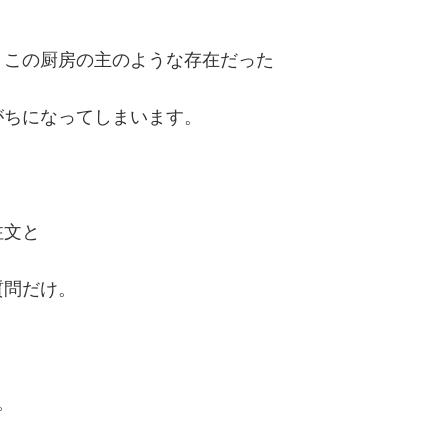
りこの厨房の主のような存在だった
がちになってしまいます。
注文と
質問だけ。
。