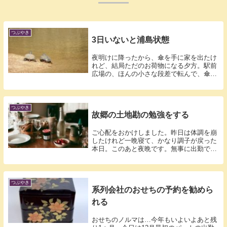
つぶやき
3日いないと浦島状態
夜明けに降ったから、傘を手に家を出たけ
れど、結局ただのお荷物になる夕方。駅前
広場の、ほんの小さな段差で転んで、傘と
レジ袋...
つぶやき
故郷の土地勘の勉強をする
ご心配をおかけしました。昨日は体調を崩
したけれど一晩寝て、かなり調子が戻った
本日。このあと夜晩です。無事に出勤でき
そうで...
つぶやき
系列会社のおせちの予約を勧めら
れる
おせちのノルマは…今年もいよいよあと残