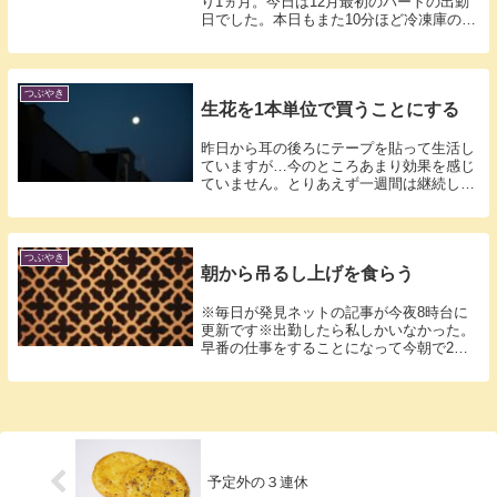
り1ヵ月。今日は12月最初のパートの出勤
日でした。本日もまた10分ほど冷凍庫の作
業...
つぶやき
生花を1本単位で買うことにする
昨日から耳の後ろにテープを貼って生活し
ていますが…今のところあまり効果を感じ
ていません。とりあえず一週間は継続して
みます...
つぶやき
朝から吊るし上げを食らう
※毎日が発見ネットの記事が今夜8時台に
更新です※出勤したら私しかいなかった。
早番の仕事をすることになって今朝で2日
目。昨...
予定外の３連休