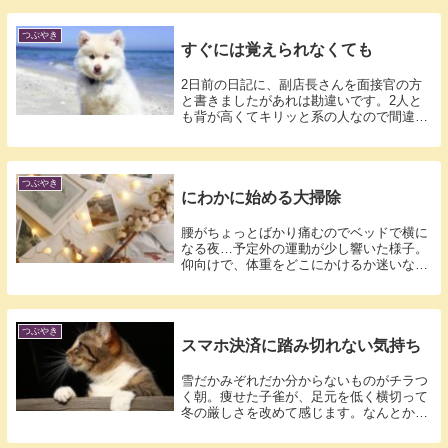
つぶやき
すぐには覚えられなくても
2日前の日記に、副店長さんを面接官の方
と書きましたがあれは勘違いです。2人と
も背が高くてキリッと系の人なので間違え
てしま...
つぶやき
にわかに始める大掃除
腰がちょっとばかり痛むのでベッドで横に
なる夜…予定外の運動が少し響いた様子。
仰向けで、体重をどこにかけるか迷いなが
ら、骨...
つぶやき
スマホ決済に踏み切れない気持ち
雪だかみぞれだか分からないものがチラつ
く朝。痩せた子雀が、足元を低く横切って
冬の厳しさを改めて感じます。なんとか生
き延び...