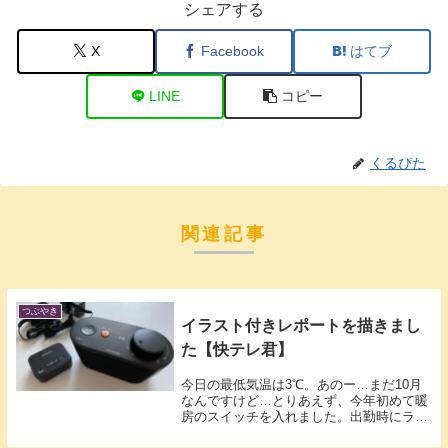
シェアする
X
Facebook
はてブ
LINE
コピー
くるぴた
関連記事
つぶやき
イラスト付きレポートを描きまし
た【快テレ君】
今日の最低気温は3℃。あのー…まだ10月
なんですけど…とりあえず、今年初めて暖
房のスイッチを入れました。出勤時にライ
トダ...