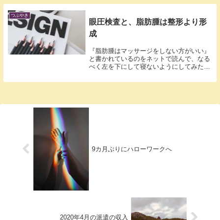
つぶやき
眼圧検査と、脂肪腫は整形より形
成
『脂肪腫はマッサージをしない方がいい』
と書かれているのをネットで読んで、なる
べく左を下にして寝ないようにしてみた
り…気に...
9カ月ぶりにハローワークへ
2020年4月の派遣の収入