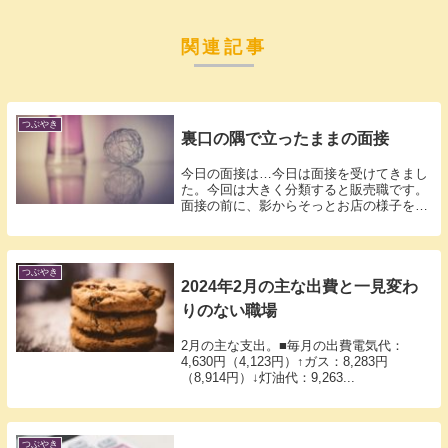
関連記事
つぶやき
裏口の隅で立ったままの面接
今日の面接は…今日は面接を受けてきまし
た。今回は大きく分類すると販売職です。
面接の前に、影からそっとお店の様子を見
ると、...
つぶやき
2024年2月の主な出費と一見変わ
りのない職場
2月の主な支出。■毎月の出費電気代：
4,630円（4,123円）↑ガス：8,283円
（8,914円）↓灯油代：9,263...
つぶやき