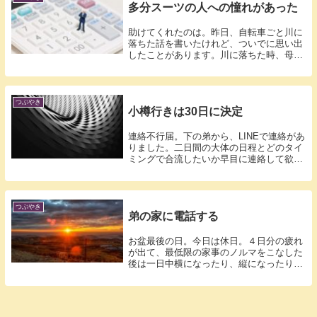
多分スーツの人への憧れがあった
助けてくれたのは。昨日、自転車ごと川に
落ちた話を書いたけれど、ついでに思い出
したことがあります。川に落ちた時、母と
上の弟...
つぶやき
小樽行きは30日に決定
連絡不行届。下の弟から、LINEで連絡があ
りました。二日間の大体の日程とどのタイ
ミングで合流したいか早目に連絡して欲し
い...
つぶやき
弟の家に電話する
お盆最後の日。今日は休日。４日分の疲れ
が出て、最低限の家事のノルマをこなした
後は一日中横になったり、縦になったりし
ていま...