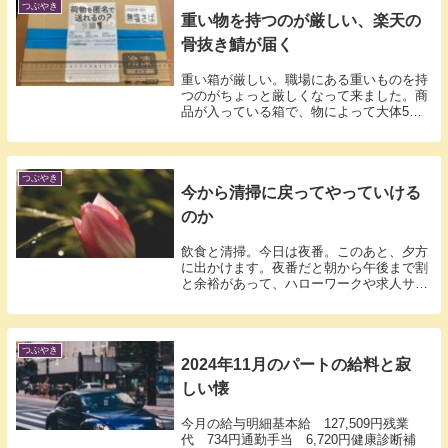
つぶやき
重い物を持つのが厳しい、楽天の
骨抜き鯖が届く
重い箱が厳しい。職場にある重いものを持
つのがちょっと厳しくなって来ました。商
品が入っている箱で、物によって大体5〜
7kg...
つぶやき
今から清掃に戻ってやっていける
のか
飲食と清掃。今日は夜番。このあと、夕方
に出かけます。夜番だと朝から午後まで割
と余裕があって、ハローワークや求人サイ
トを見...
つぶやき
2024年11月のパートの給料と寂
しい懐
今月の給与明細基本給 127,509円残業
代 734円通勤手当 6,720円健康診断補