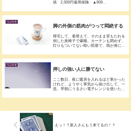
填 2,000円雇用保険 ▲809...
つぶやき
脚の外側の筋肉がつって悶絶する
帰宅して、着替えて、そのまま背もたれを
倒した座椅子で爆睡。カーテンも閉めず、
灯りもついてない暗い部屋で、我が身に起
こった...
つぶやき
押しの強い人に勝てない
ここ数日、夜に暖房を入れるほど寒かった
けれど、ようやく寒気から抜け出して、一
息。早朝にうるさい電子レンジを使いたく
なくて...
えっ！？新人さんもう来てるの！？