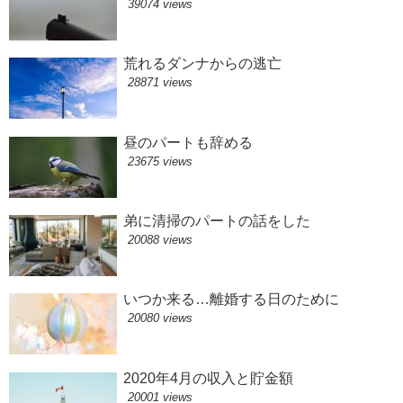
39074 views
荒れるダンナからの逃亡
28871 views
昼のパートも辞める
23675 views
弟に清掃のパートの話をした
20088 views
いつか来る…離婚する日のために
20080 views
2020年4月の収入と貯金額
20001 views