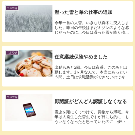
つぶやき
湿った雪と弟の仕事の追加
今年一番の大雪。いきなり真冬に突入しま
した。昨日の午後はまだミゾレのような感
じだったのに…今日は湿った雪が降り積も
り足元...
つぶやき
任意継続保険やめました
出勤もあと2回。今日は夜番、このあと出
勤します。1ヶ月なんて、本当にあっとい
う間。土日は求職活動ができないので今日
は木曜...
つぶやき
顔認証がどんどん認証しなくなる
雪虫を頭にくっつけて、買物から帰宅。今
年は大発生した雪虫ですが日にち的に、も
ういなくなったと思っていたのに…儚い命
を窓か...