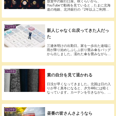
放置中の銀行口座。秋くらいから、
YouTubeで動画を見ていると，たまに北海
道の地銀、北洋銀行の『2年以上ご利用の
ない口...
つぶやき
新人じゃなく出戻ってきた人だっ
た
三連休明けの出勤日。家を一歩出た途端に
雨が降り始めしぶしぶ折り畳み傘をバッグ
から出しました。濡れた傘を畳みながら駅
のホー...
つぶやき
素の自分を見て退かれる
日没が早くなってきました。北国は日の入
りが早く真冬になると、夕方4時には暗く
なっています。カーテンを引きながら、ふ
とベラ...
つぶやき
昼番の皆さんさようなら