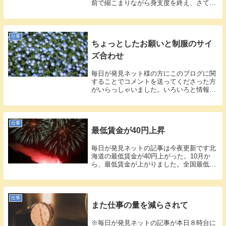
前で縮こまりながら身支度を終え、さて、
出勤...
仕事
ちょっとしたお願いと制服のサイ
ズ合わせ
毎日が発見ネット様の方にこのブログに関
することでコメントを送ってくださった方
がいらっしゃいました。いろいろと情報を
ありが...
仕事
最低賃金が40円上昇
毎日が発見ネットの記事は今夜更新です北
海道の最低賃金が40円上がった。10月か
ら、最低賃金が上がりました。全国最低賃
金の...
仕事
また仕事の量を減らされて
※毎日が発見ネットの記事が本日８時台に