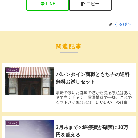
LINE
コピー
くるぴた
関連記事
つぶやき
バレンタイン商戦ともち吉の送料
無料お試しセット
暖房の効いた部屋の窓から見る景色はあく
まで白く明るく、雪国情緒で一杯。これで
シフトさえ無ければ…いやいや、今仕事が
無くな...
つぶやき
3月末までの医療費が確実に10万
円を超える