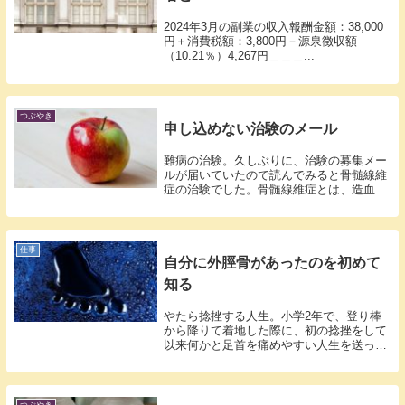
2024年3月の副業の収入報酬金額：38,000
円＋消費税額：3,800円－源泉徴収額
（10.21％）4,267円＿＿＿...
つぶやき
申し込めない治験のメール
難病の治験。久しぶりに、治験の募集メー
ルが届いていたので読んでみると骨髄線維
症の治験でした。骨髄線維症とは、造血細
胞に代...
仕事
自分に外脛骨があったのを初めて
知る
やたら捻挫する人生。小学2年で、登り棒
から降りて着地した際に、初の捻挫をして
以来何かと足首を痛めやすい人生を送って
いまし...
つぶやき