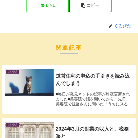
LINE
コピー
くるぴた
関連記事
つぶやき
道営住宅の申込の手引きを読み込
んでしまう
◾️毎日が発見ネットの記事が昨夜更新され
ました◾️美容院で話を聞いてから…先日、
美容院で担当さんに聞いた「うちに来る道
営...
つぶやき
2024年3月の副業の収入と、税務
署と