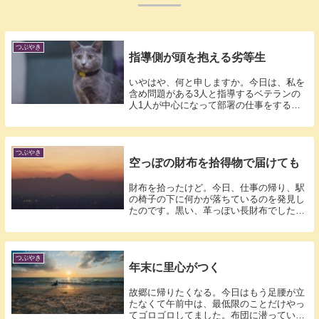
つぶやき
指導側が頭を抱える劣等生
いやはや、何と申しますか。今日は、私を
含め問題がある3人と指導するベテランの
人1人が中心になって部署の仕事をするこ
とにな...
つぶやき
空っぽの財布を拾得物で届けても
財布を拾ったけど。今日、仕事の帰り、駅
の椅子の下に何かが落ちているのを発見し
たのです。黒い、革っぽい長財布でした。
紳士物...
つぶやき
年末に里心がつく
故郷に帰りたくなる。今日はもう足腰が立
たなくて午前中は、最低限のことだけやっ
てゴロゴロしてました。布団に潜っていれ