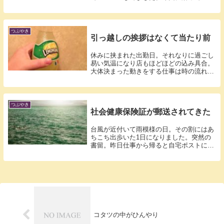
ば、そ...
つぶやき
引っ越しの挨拶はなくて当たり前
休みに挟まれた出勤日。それなりに過ごし
易い気温になり店もほどほどの込み具合。
大体決まった動きをする仕事は時の流れに
身を任...
つぶやき
社会健康保険証が郵送されてきた
台風が近付いて雨模様の日。その割にはあ
ちこち出歩いた1日になりました。突然の
書留。昨日仕事から帰ると自宅ポストに不
在通知...
コタツの中がひんやり