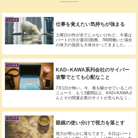
つぶやき
仕事を覚えたい気持ちが強まる
土曜日の件が全てじゃないけれど。今週は
パートの方が週3日勤務。7時間働いた場合
の体力の負担も大体分かってきました。副
業の...
つぶやき
KAD○KAWA系列会社のサイバー
攻撃でとても心配なこと
7月1日が怖い。今、巷を騒がせているこの
ニュース…もう3週間以上、KAD○KAWAさ
んとその関連企業のサイトが見られなく...
つぶやき
眼鏡の使い分けで視力を落とす
視力が明らかに落ちてきて。今日はパート