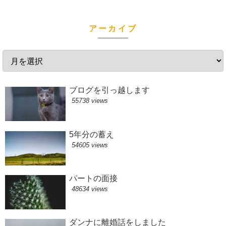
アーカイブ
ブログを引っ越します
55738 views
5年分の蓄え
54605 views
パートの面接
48634 views
ダンナに離婚話をしました