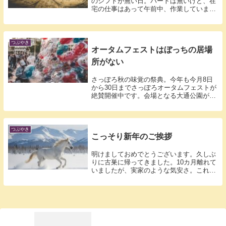
のシフトが無い日。パートは無いけど、在
宅の仕事はあって午前中、作業していまし
た。朝...
つぶやき
オータムフェストはぼっちの居場
所がない
さっぽろ秋の味覚の祭典。今年も今月8日
から30日までさっぽろオータムフェストが
絶賛開催中です。会場となる大通公園が
1km...
つぶやき
こっそり新年のご挨拶
明けましておめでとうございます。久しぶ
りに古巣に帰ってきました。10カ月離れて
いましたが、実家のような気安さ。これか
らは...