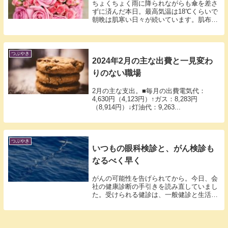
ちょくちょく雨に降られながらも傘を差さ
ずに済んだ本日。最高気温は18℃くらいで
朝晩は肌寒い日々が続いています。肌布団
から...
つぶやき
2024年2月の主な出費と一見変わ
りのない職場
2月の主な支出。■毎月の出費電気代：
4,630円（4,123円）↑ガス：8,283円
（8,914円）↓灯油代：9,263...
つぶやき
いつもの眼科検診と、がん検診も
なるべく早く
がんの可能性を告げられてから。今日、会
社の健康診断の手引きを読み直していまし
た。受けられる健診は、一般健診と生活習
慣予防...