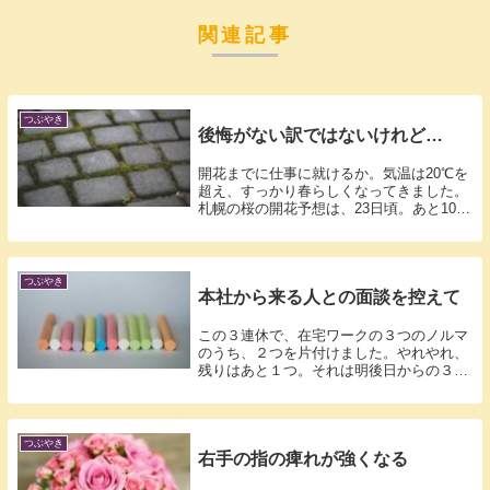
関連記事
つぶやき
後悔がない訳ではないけれど…
開花までに仕事に就けるか。気温は20℃を
超え、すっかり春らしくなってきました。
札幌の桜の開花予想は、23日頃。あと10
日...
つぶやき
本社から来る人との面談を控えて
この３連休で、在宅ワークの３つのノルマ
のうち、２つを片付けました。やれやれ、
残りはあと１つ。それは明後日からの３連
休に回...
つぶやき
右手の指の痺れが強くなる