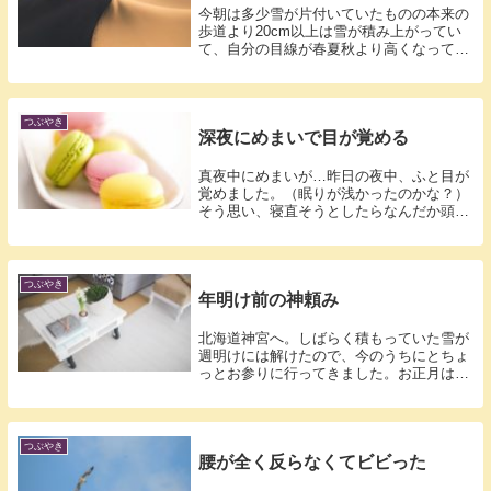
今朝は多少雪が片付いていたものの本来の
歩道より20cm以上は雪が積み上がってい
て、自分の目線が春夏秋より高くなってい
ます...
つぶやき
深夜にめまいで目が覚める
真夜中にめまいが…昨日の夜中、ふと目が
覚めました。（眠りが浅かったのかな？）
そう思い、寝直そうとしたらなんだか頭が
クラク...
つぶやき
年明け前の神頼み
北海道神宮へ。しばらく積もっていた雪が
週明けには解けたので、今のうちにとちょ
っとお参りに行ってきました。お正月は積
雪＋人...
つぶやき
腰が全く反らなくてビビった