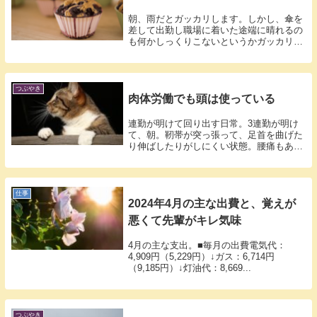
朝、雨だとガッカリします。しかし、傘を
差して出勤し職場に着いた途端に晴れるの
も何かしっくりこないというかガッカリ感
が拭え...
つぶやき
肉体労働でも頭は使っている
連勤が明けて回り出す日常。3連勤が明け
て、朝。靭帯が突っ張って、足首を曲げた
り伸ばしたりがしにくい状態。腰痛もあっ
て、ソ...
仕事
2024年4月の主な出費と、覚えが
悪くて先輩がキレ気味
4月の主な支出。■毎月の出費電気代：
4,909円（5,229円）↓ガス：6,714円
（9,185円）↓灯油代：8,669...
つぶやき