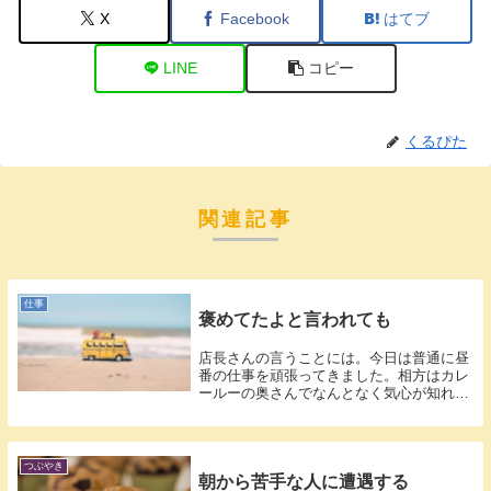
X
Facebook
はてブ
LINE
コピー
くるぴた
関連記事
仕事
褒めてたよと言われても
店長さんの言うことには。今日は普通に昼
番の仕事を頑張ってきました。相方はカレ
ールーの奥さんでなんとなく気心が知れて
きてい...
つぶやき
朝から苦手な人に遭遇する