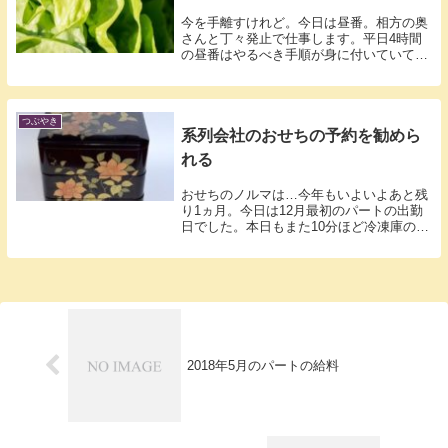
今を手離すけれど。今日は昼番。相方の奥
さんと丁々発止で仕事します。平日4時間
の昼番はやるべき手順が身に付いていてト
ントン...
つぶやき
系列会社のおせちの予約を勧めら
れる
おせちのノルマは…今年もいよいよあと残
り1ヵ月。今日は12月最初のパートの出勤
日でした。本日もまた10分ほど冷凍庫の作
業...
2018年5月のパートの給料