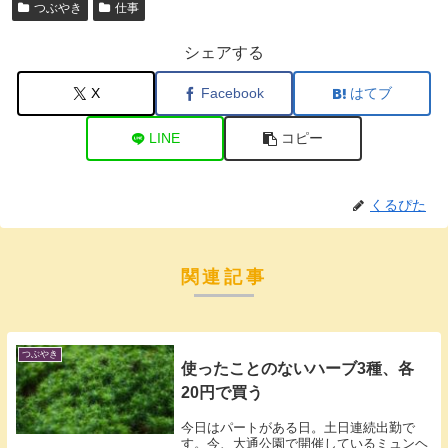
つぶやき
仕事
シェアする
X
Facebook
はてブ
LINE
コピー
くるぴた
関連記事
つぶやき
使ったことのないハーブ3種、各
20円で買う
今日はパートがある日。土日連続出勤で
す。今、大通公園で開催しているミュンヘ