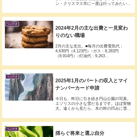
ン・クリスマス市に一度は行ってみたいけ
れど懐が...
つぶやき
2024年2月の主な出費と一見変わ
りのない職場
2月の主な支出。■毎月の出費電気代：
4,630円（4,123円）↑ガス：8,283円
（8,914円）↓灯油代：9,263...
つぶやき
2025年1月のパートの収入とマイ
ナンバーカード申請
今日も、昨日に引き続き円山公園の写真。
エゾリスの小さな雪だるまです。ほぼ実物
大。遠くから見たら、木の幹の凹みに雪が
積もっ...
つぶやき
揺らぐ将来と選ぶ自分