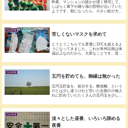
昨夜、マンションの誰かが遅く帰宅して、
しばらく廊下や踊り場の照明が点いていた
ようです。朝になったら、小さい蚊が大量
に廊下...
つぶやき
苦しくないマスクを求めて
とうとうこちらでも普通に33℃を超えるよ
うになってきました。これが本州以南は体
温以上なのだから、大変なことです。昔は
ノン...
つぶやき
五円を貯めても、御縁は無かった
五円玉貯金を、処分する。断捨離、という
のとは少し違うけれど空いた缶製の小物入
れに貯めていたたくさんの五円玉を少しず
つ処分...
つぶやき
淡々とした昼番、いろいろ諦める
夜番