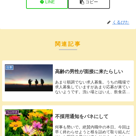
LINE
コピー
くるぴた
関連記事
仕事
高齢の男性が面接に来たらしい
あまり順調でない求人募集。うちの職場で
求人募集していますがあまり応募が来てい
ないようです。洗い場とはいえ、飲食店だ
からで...
つぶやき
不採用通知をバネにして
何事も勢いで。絶賛内職中の本日。今回は
早く終わらせようと根を詰めて取り組んだ