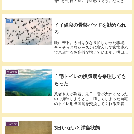
せいか明日の昼には終わりそう。なんとか
明日中...
仕事
イイ値段の骨盤パッドを勧められ
る
腰に来る。今日はかなり忙しかった職場。
そろそろお盆シーズンに突入して家族連れ
で来店するお客様が増えています。明日も
嵐の予...
つぶやき
自宅トイレの換気扇を修理しても
らった
業者さんが到着。先日、音が大きくなった
ので掃除しようとして壊してしまった自宅
のトイレ用換気扇を交換してくれる業者さ
んが本...
つぶやき
3日いないと浦島状態