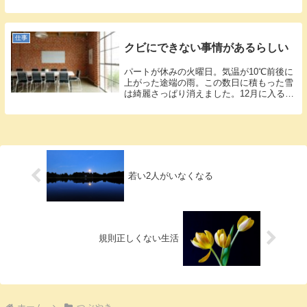
ていま...
仕事
クビにできない事情があるらしい
パートが休みの火曜日。気温が10℃前後に
上がった途端の雨。この数日に積もった雪
は綺麗さっぱり消えました。12月に入るま
で...
若い2人がいなくなる
規則正しくない生活