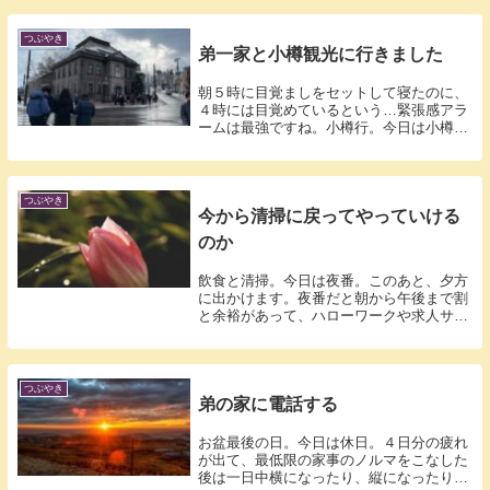
つぶやき
弟一家と小樽観光に行きました
朝５時に目覚ましをセットして寝たのに、
４時には目覚めているという…緊張感アラ
ームは最強ですね。小樽行。今日は小樽で
弟一家...
つぶやき
今から清掃に戻ってやっていける
のか
飲食と清掃。今日は夜番。このあと、夕方
に出かけます。夜番だと朝から午後まで割
と余裕があって、ハローワークや求人サイ
トを見...
つぶやき
弟の家に電話する
お盆最後の日。今日は休日。４日分の疲れ
が出て、最低限の家事のノルマをこなした
後は一日中横になったり、縦になったりし