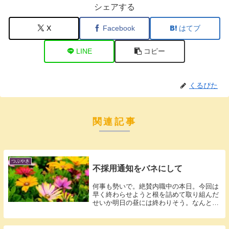
シェアする
X
Facebook
はてブ
LINE
コピー
くるぴた
関連記事
つぶやき
不採用通知をバネにして
何事も勢いで。絶賛内職中の本日。今回は
早く終わらせようと根を詰めて取り組んだ
せいか明日の昼には終わりそう。なんとか
明日中...