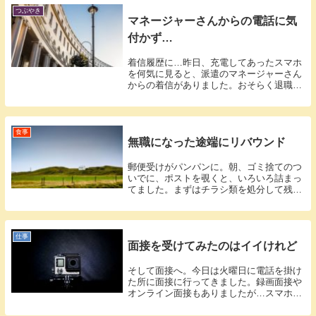
つぶやき
マネージャーさんからの電話に気
付かず…
着信履歴に…昨日、充電してあったスマホ
を何気に見ると、派遣のマネージャーさん
からの着信がありました。おそらく退職に
関する...
食事
無職になった途端にリバウンド
郵便受けがパンパンに。朝、ゴミ捨てのつ
いでに、ポストを覗くと、いろいろ詰まっ
てました。まずはチラシ類を処分して残っ
た中で...
仕事
面接を受けてみたのはイイけれど
そして面接へ。今日は火曜日に電話を掛け
た所に面接に行ってきました。録画面接や
オンライン面接もありましたが…スマホで
の普段...