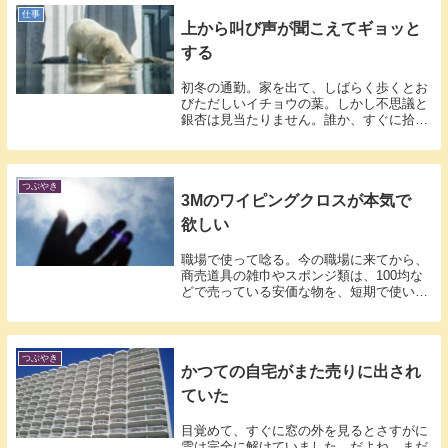
仕事
上から叫び声が聞こえてギョッと
する
初冬の通勤。家を出て、しばらく歩くとお
びただしいイチョウの葉。しかし不思議と
銀杏は見当たりません。誰か、すぐに拾っ
ている...
つぶやき
3Mのワイピングクロスが本気で
欲しい
職場で使って唸る。今の職場に来てから、
商売道具の雑巾やスポンジ類は、100均な
どで売っている安価な物を、短期で使い潰
して...
つぶやき
かつての自宅がまた売りに出され
ていた
目覚めて、すぐに窓の外を見るとさすがに
雪は完全に解けていました。だよね、まだ