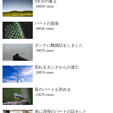
5年分の蓄え
54608 views
パートの面接
48636 views
ダンナに離婚話をしました
39078 views
荒れるダンナからの逃亡
28874 views
昼のパートも辞める
23678 views
弟に清掃のパートの話をした